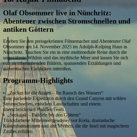
Olaf
Obsommer live in Nünchritz:
Abenteuer zwischen Stromschnellen und
antiken Göttern
Erleben Sie den preisgekrönten Filmemacher und Abenteurer Olaf
Obsommer am 14. November 2025 im Adolph-Kolping Haus in
Nünchritz. Tauchen Sie ein in eine multimediale Reise durch die
ungezähmte Wildnis und das mythische Meer und lassen Sie sich
von atemberaubenden Bildern, spannenden Erzählungen und
authentischen Einblicken mitreißen.
Programm-Highlights
• „Zucker für die Augen – Im Rausch des Wassers“
Eine packende Expedition durch den Grand Canyon mit wilden
Stromschnellen, epischen Landschaften und einem
unerschrockenen Paddler-Team
• „Seekajak – Paddeln bei den Göttern“
Türkisfarbene Mittelmeergewässer vor Kreta, dramatische
Küstenformationen und alte Mythen, die die Insel mit magischem
Zauber erfüllen